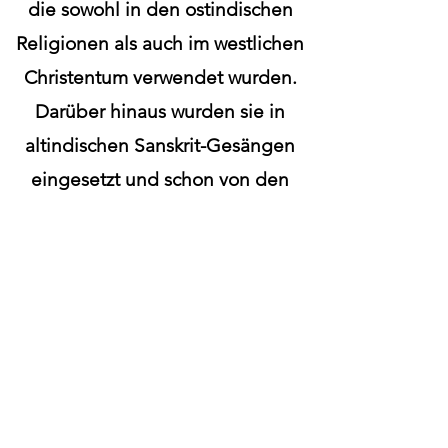
die sowohl in den ostindischen
Religionen als auch im westlichen
Christentum verwendet wurden.
Darüber hinaus wurden sie in
altindischen Sanskrit-Gesängen
eingesetzt und schon von den
gregorianischen Mönchen
gesungen und .
Ihre Wirkungen:
174 Hz - Frequenz der Erdenergie /
Schmerzlinderung
Bei Fuß-/ Rücken-/ Schulterschmerzen
oder stressbedingten Schmerzen; Es